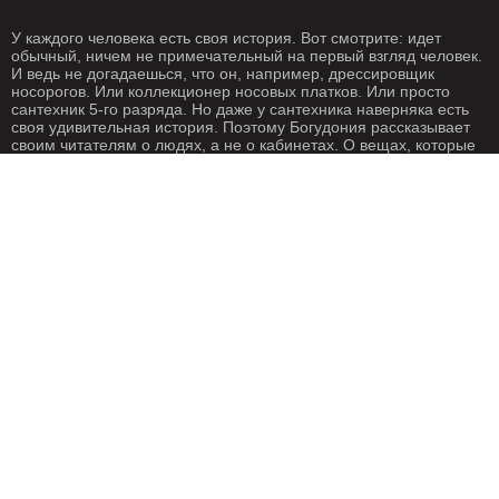
У каждого человека есть своя история. Вот смотрите: идет
обычный, ничем не примечательный на первый взгляд человек.
И ведь не догадаешься, что он, например, дрессировщик
носорогов. Или коллекционер носовых платков. Или просто
сантехник 5-го разряда. Но даже у сантехника наверняка есть
своя удивительная история. Поэтому Богудония рассказывает
своим читателям о людях, а не о кабинетах. О вещах, которые
происходят с нами каждый день. О жизни, одним словом. Жизнь
- штука крайне интересная, если внимательно присмотреться.
Особенно жизнь на Богудонии.
РЕДАКЦИЯ
РЕКЛАМА
Написать письмо
О рекламе
ГЕОГРАФИЯ