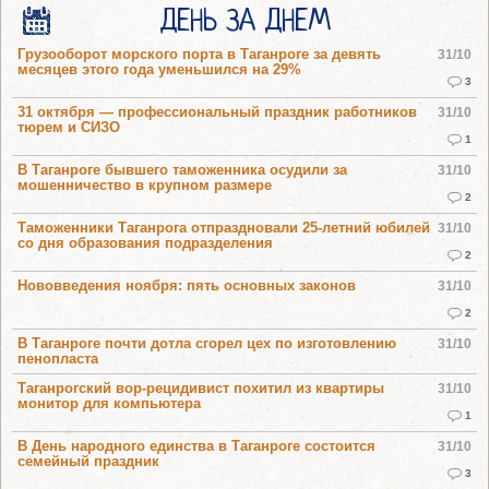
ДЕНЬ ЗА ДНЕМ
Грузооборот морского порта в Таганроге за девять
31/10
месяцев этого года уменьшился на 29%
3
31 октября — профессиональный праздник работников
31/10
тюрем и СИЗО
1
В Таганроге бывшего таможенника осудили за
31/10
мошенничество в крупном размере
2
Таможенники Таганрога отпраздновали 25-летний юбилей
31/10
со дня образования подразделения
2
Нововведения ноября: пять основных законов
31/10
2
В Таганроге почти дотла сгорел цех по изготовлению
31/10
пенопласта
Таганрогский вор-рецидивист похитил из квартиры
31/10
монитор для компьютера
1
В День народного единства в Таганроге состоится
31/10
семейный праздник
3