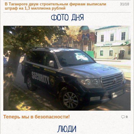
В Таганроге двум строительным фирмам выписали
31/10
штраф на 1,3 миллиона рублей
ФОТО ДНЯ
Теперь мы в безопасности!
0
ЛЮДИ