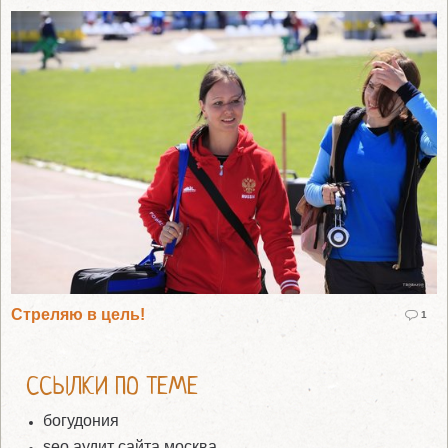
Стреляю в цель!
1
ССЫЛКИ ПО ТЕМЕ
богудония
seo аудит сайта москва