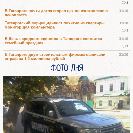
2
В Таганроге почти дотла сгорел цех по изготовлению
31/10
пенопласта
Таганрогский вор-рецидивист похитил из квартиры
31/10
монитор для компьютера
1
В День народного единства в Таганроге состоится
31/10
семейный праздник
3
В Таганроге двум строительным фирмам выписали
31/10
штраф на 1,3 миллиона рублей
ФОТО ДНЯ