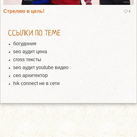
Стреляю в цель!
1
ССЫЛКИ ПО ТЕМЕ
богудония
seo аудит цена
cross тексты
seo аудит youtube видео
сео архитектор
hik connect не в сети