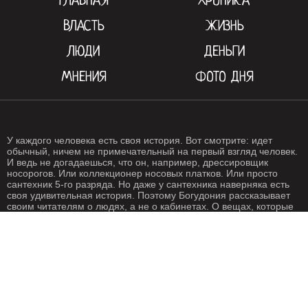
ГЛАВНАЯ
ХРОНИКА
ВЛАСТЬ
ЖИЗНЬ
ЛЮДИ
ДЕНЬГИ
МНЕНИЯ
ФОТО ДНЯ
У каждого человека есть своя история. Вот смотрите: идет
обычный, ничем не примечательный на первый взгляд человек.
И ведь не догадаешься, что он, например, дрессировщик
носорогов. Или коллекционер носовых платков. Или просто
сантехник 5-го разряда. Но даже у сантехника наверняка есть
своя удивительная история. Поэтому Богудония рассказывает
своим читателям о людях, а не о кабинетах. О вещах, которые
происходят с нами каждый день. О жизни, одним словом. Жизнь
- штука крайне интересная, если внимательно присмотреться.
Особенно жизнь на Богудонии.