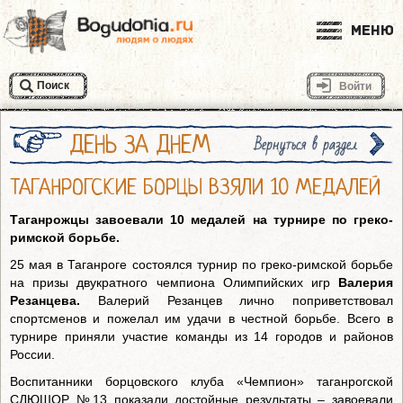
Меню
Поиск
Войти
ДЕНЬ ЗА ДНЕМ
Вернуться в раздел
ТАГАНРОГСКИЕ БОРЦЫ ВЗЯЛИ 10 МЕДАЛЕЙ
Таганрожцы завоевали 10 медалей на турнире по греко-
римской борьбе.
25 мая в Таганроге состоялся турнир по греко-римской борьбе
на призы двукратного чемпиона Олимпийских игр
Валерия
Резанцева.
Валерий Резанцев лично поприветствовал
спортсменов и пожелал им удачи в честной борьбе. Всего в
турнире приняли участие команды из 14 городов и районов
России.
Воспитанники борцовского клуба «Чемпион» таганрогской
СДЮШОР №13 показали достойные результаты – завоевали