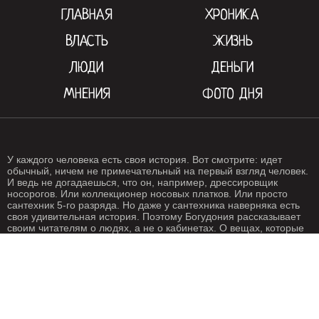
ГЛАВНАЯ
ХРОНИКА
ВЛАСТЬ
ЖИЗНЬ
ЛЮДИ
ДЕНЬГИ
МНЕНИЯ
ФОТО ДНЯ
У каждого человека есть своя история. Вот смотрите: идет
обычный, ничем не примечательный на первый взгляд человек.
И ведь не догадаешься, что он, например, дрессировщик
носорогов. Или коллекционер носовых платков. Или просто
сантехник 5-го разряда. Но даже у сантехника наверняка есть
своя удивительная история. Поэтому Богудония рассказывает
своим читателям о людях, а не о кабинетах. О вещах, которые
происходят с нами каждый день. О жизни, одним словом. Жизнь
- штука крайне интересная, если внимательно присмотреться.
Особенно жизнь на Богудонии.