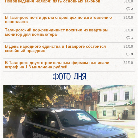
Нововведения ноября: пять основных законов
31/10
2
В Таганроге почти дотла сгорел цех по изготовлению
31/10
пенопласта
Таганрогский вор-рецидивист похитил из квартиры
31/10
монитор для компьютера
1
В День народного единства в Таганроге состоится
31/10
семейный праздник
3
В Таганроге двум строительным фирмам выписали
31/10
штраф на 1,3 миллиона рублей
ФОТО ДНЯ