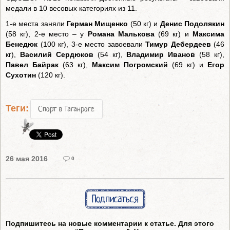
медали в 10 весовых категориях из 11.
1-е места заняли
Герман Мищенко
(50 кг) и
Денис Подолякин
(58 кг), 2-е место – у
Романа Малькова
(69 кг) и
Максима
Бенедюк
(100 кг), 3-е место завоевали
Тимур
Дебердеев
(46
кг),
Василий
Сердюков
(54 кг),
Владимир
Иванов
(58 кг),
Павел
Байрак
(63 кг),
Максим
Погромский
(69 кг) и
Егор
Сухотин
(120 кг).
Теги:
Спорт в Таганроге
26 мая 2016
0
Подписаться
Подпишитесь на новые комментарии к статье. Для этого