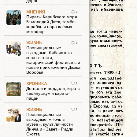
дорог
МНЕНИЯ
0
Пираты Карибского моря
5: молодой Джек, зомби-
корабль и пара клёвых
метафор
ЖИЗНЬ
0
Провинциальные
выходные: библиотека
зовет в гости,
исторический фестиваль и
новые приключения Джека
Воробья
ХРОНИКА
1
Догнали и поддали, игра в
«войнушку» и каратэ-
пацан
ЖИЗНЬ
1
Провинциальные
выходные: «Ночь в
музее», культ личности
Линча и «Завет» Ридли
Скотта