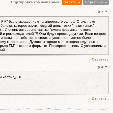
Сортировка комментариев:
По дате
По рейтингу
0
р FM" было украшением таганрогского эфира. Столь ярко
болота, которое звучит каждый день - этих "позитивных"
... И очень интересно, как же "смена формата поможет
й и рекламодателей"?! Они будут просто другими. Если вопрос
 и есть), то, заботясь о своих слушателях, можно было
ему коллективно. Думаю, в городе много неравнодушных и
рьер FM" в старом формате. Повторюсь - жаль. С уважением и
ний
Ответить
0
 часть души...
Ответить