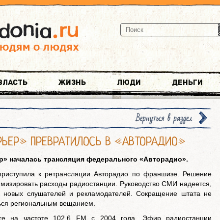
Власть
Жизнь
Люди
Деньги
Вернуться в раздел
РЬЕР» ПРЕВРАТИЛОСЬ В «АВТОРАДИО»
ер» началась трансляция федерального
«
Авторадио
».
приступила к ретрансляции Авторадио по франшизе. Решение
имизировать расходы радиостанции. Руководство СМИ надеется,
 новых слушателей и рекламодателей. Сокращение штата не
ться региональным вещанием.
ге на частоте 102,6 FM с 2004 года. Эфир радиостанции