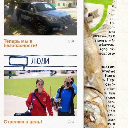
Теперь мы в
0
безопасности!
ЛЮДИ
Стреляю в цель!
1