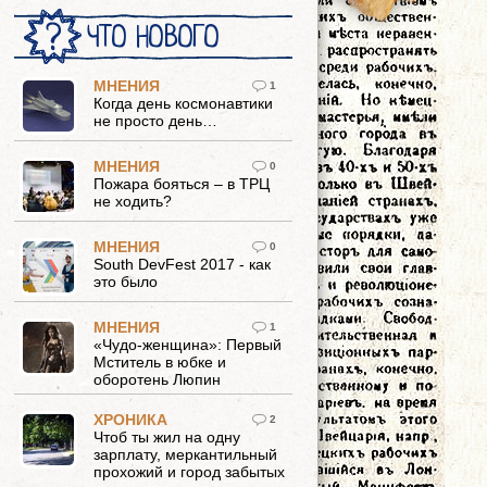
ЧТО НОВОГО
МНЕНИЯ
1
Когда день космонавтики
не просто день…
МНЕНИЯ
0
Пожара бояться – в ТРЦ
не ходить?
МНЕНИЯ
0
South DevFest 2017 - как
это было
МНЕНИЯ
1
«Чудо-женщина»: Первый
Мститель в юбке и
оборотень Люпин
ХРОНИКА
2
Чтоб ты жил на одну
зарплату, меркантильный
прохожий и город забытых