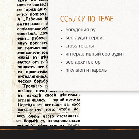
ССЫЛКИ ПО ТЕМЕ
богудония ру
seo аудит сервис
cross тексты
интерактивный сео аудит
seo архитектор
hikvision и пароль