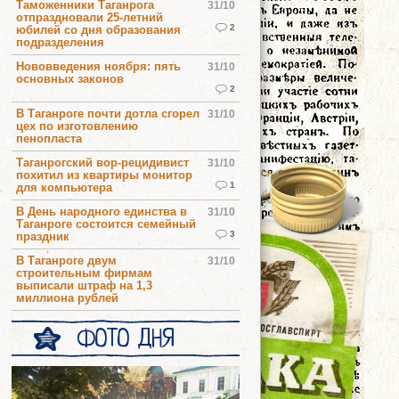
Таможенники Таганрога
31/10
отпраздновали 25-летний
2
юбилей со дня образования
подразделения
Нововведения ноября: пять
31/10
основных законов
2
В Таганроге почти дотла сгорел
31/10
цех по изготовлению
пенопласта
Таганрогский вор-рецидивист
31/10
похитил из квартиры монитор
1
для компьютера
В День народного единства в
31/10
Таганроге состоится семейный
3
праздник
В Таганроге двум
31/10
строительным фирмам
выписали штраф на 1,3
миллиона рублей
ФОТО ДНЯ