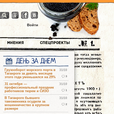
Войти
Мнения
Спецпроекты
ДЕНЬ ЗА ДНЕМ
Грузооборот морского порта в
31/10
Таганроге за девять месяцев
3
этого года уменьшился на 29%
31 октября —
31/10
профессиональный праздник
1
работников тюрем и СИЗО
В Таганроге бывшего
31/10
таможенника осудили за
2
мошенничество в крупном
размере