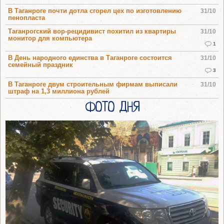
В Таганроге почти дотла сгорел цех по изготовлению
31/10
пенопласта
Таганрогский вор-рецидивист похитил из квартиры
31/10
монитор для компьютера
1
В День народного единства в Таганроге состоится
31/10
семейный праздник
3
В Таганроге двум строительным фирмам выписали
31/10
штраф на 1,3 миллиона рублей
ФОТО ДНЯ