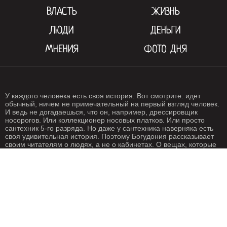
ВЛАСТЬ
ЖИЗНЬ
ЛЮДИ
ДЕНЬГИ
МНЕНИЯ
ФОТО ДНЯ
У каждого человека есть своя история. Вот смотрите: идет
обычный, ничем не примечательный на первый взгляд человек.
И ведь не догадаешься, что он, например, дрессировщик
носорогов. Или коллекционер носовых платков. Или просто
сантехник 5-го разряда. Но даже у сантехника наверняка есть
своя удивительная история. Поэтому Богудония рассказывает
своим читателям о людях, а не о кабинетах. О вещах, которые
происходят с нами каждый день. О жизни, одним словом. Жизнь
- штука крайне интересная, если внимательно присмотреться.
Особенно жизнь на Богудонии.
РЕДАКЦИЯ
РЕКЛАМА