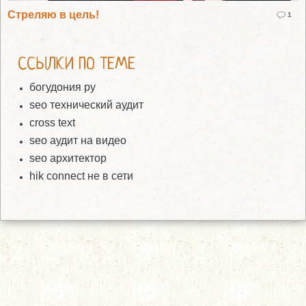
Стреляю в цель!
1
ССЫЛКИ ПО ТЕМЕ
богудония ру
seo технический аудит
cross text
seo аудит на видео
seo архитектор
hik connect не в сети