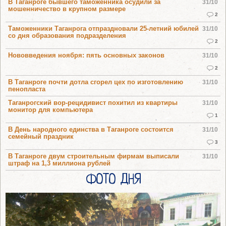
В Таганроге бывшего таможенника осудили за
31/10
мошенничество в крупном размере
2
Таможенники Таганрога отпраздновали 25-летний юбилей
31/10
со дня образования подразделения
2
Нововведения ноября: пять основных законов
31/10
2
В Таганроге почти дотла сгорел цех по изготовлению
31/10
пенопласта
Таганрогский вор-рецидивист похитил из квартиры
31/10
монитор для компьютера
1
В День народного единства в Таганроге состоится
31/10
семейный праздник
3
В Таганроге двум строительным фирмам выписали
31/10
штраф на 1,3 миллиона рублей
ФОТО ДНЯ