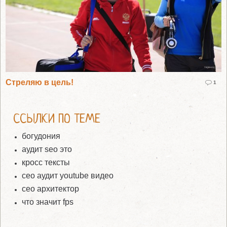
Стреляю в цель!
1
ССЫЛКИ ПО ТЕМЕ
богудония
аудит seo это
кросс тексты
сео аудит youtube видео
сео архитектор
что значит fps