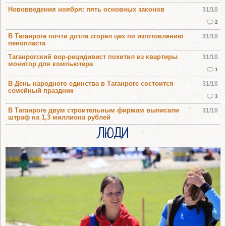
Нововведения ноября: пять основных законов
31/10
2
В Таганроге почти дотла сгорел цех по изготовлению
31/10
пенопласта
Таганрогский вор-рецидивист похитил из квартиры
31/10
монитор для компьютера
1
В День народного единства в Таганроге состоится
31/10
семейный праздник
3
В Таганроге двум строительным фирмам выписали
31/10
штраф на 1,3 миллиона рублей
ЛЮДИ