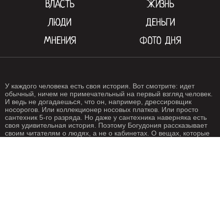
ВЛАСТЬ
ЖИЗНЬ
ЛЮДИ
ДЕНЬГИ
МНЕНИЯ
ФОТО ДНЯ
У каждого человека есть своя история. Вот смотрите: идет
обычный, ничем не примечательный на первый взгляд человек.
И ведь не догадаешься, что он, например, дрессировщик
носорогов. Или коллекционер носовых платков. Или просто
сантехник 5-го разряда. Но даже у сантехника наверняка есть
своя удивительная история. Поэтому Богудония рассказывает
своим читателям о людях, а не о кабинетах. О вещах, которые
происходят с нами каждый день. О жизни, одним словом. Жизнь
- штука крайне интересная, если внимательно присмотреться.
Особенно жизнь на Богудонии.
РЕДАКЦИЯ
РЕКЛАМА