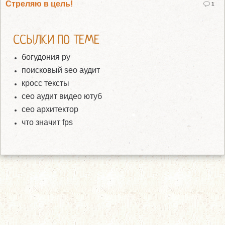
Стреляю в цель!
1
ССЫЛКИ ПО ТЕМЕ
богудония ру
поисковый seo аудит
кросс тексты
сео аудит видео ютуб
сео архитектор
что значит fps