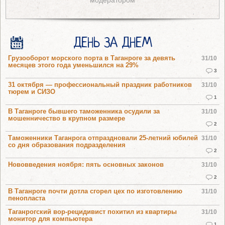
модератором
ДЕНЬ ЗА ДНЕМ
Грузооборот морского порта в Таганроге за девять
31/10
месяцев этого года уменьшился на 29%
3
31 октября — профессиональный праздник работников
31/10
тюрем и СИЗО
1
В Таганроге бывшего таможенника осудили за
31/10
мошенничество в крупном размере
2
Таможенники Таганрога отпраздновали 25-летний юбилей
31/10
со дня образования подразделения
2
Нововведения ноября: пять основных законов
31/10
2
В Таганроге почти дотла сгорел цех по изготовлению
31/10
пенопласта
Таганрогский вор-рецидивист похитил из квартиры
31/10
монитор для компьютера
1