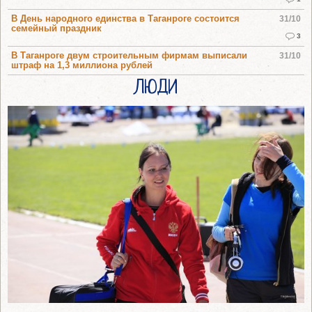
В День народного единства в Таганроге состоится
31/10
семейный праздник
3
В Таганроге двум строительным фирмам выписали
31/10
штраф на 1,3 миллиона рублей
ЛЮДИ