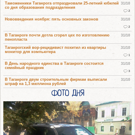
Таможенники Таганрога отпраздновали 25-летний юбилей
31/10
со дня образования подразделения
2
Нововведения ноября: пять основных законов
31/10
2
В Таганроге почти дотла сгорел цех по изготовлению
31/10
пенопласта
Таганрогский вор-рецидивист похитил из квартиры
31/10
монитор для компьютера
1
В День народного единства в Таганроге состоится
31/10
семейный праздник
3
В Таганроге двум строительным фирмам выписали
31/10
штраф на 1,3 миллиона рублей
ФОТО ДНЯ