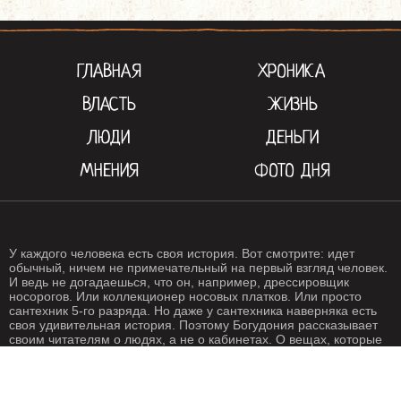
ГЛАВНАЯ
ХРОНИКА
ВЛАСТЬ
ЖИЗНЬ
ЛЮДИ
ДЕНЬГИ
МНЕНИЯ
ФОТО ДНЯ
У каждого человека есть своя история. Вот смотрите: идет
обычный, ничем не примечательный на первый взгляд человек.
И ведь не догадаешься, что он, например, дрессировщик
носорогов. Или коллекционер носовых платков. Или просто
сантехник 5-го разряда. Но даже у сантехника наверняка есть
своя удивительная история. Поэтому Богудония рассказывает
своим читателям о людях, а не о кабинетах. О вещах, которые
происходят с нами каждый день. О жизни, одним словом. Жизнь
- штука крайне интересная, если внимательно присмотреться.
Особенно жизнь на Богудонии.