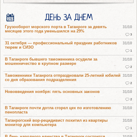
ДЕНЬ ЗА ДНЕМ
Грузооборот морского порта в Таганроге за девять
31/10
месяцев этого года уменьшился на 29%
3
31 октября — профессиональный праздник работников
31/10
тюрем и СИЗО
1
В Таганроге бывшего таможенника осудили за
31/10
мошенничество в крупном размере
2
Таможенники Таганрога отпраздновали 25-летний юбилей
31/10
со дня образования подразделения
2
Нововведения ноября: пять основных законов
31/10
2
В Таганроге почти дотла сгорел цех по изготовлению
31/10
пенопласта
Таганрогский вор-рецидивист похитил из квартиры
31/10
монитор для компьютера
1
В День народного единства в Таганроге состоится
31/10