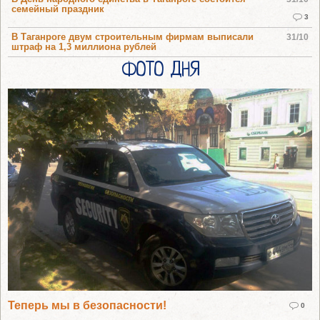
семейный праздник
3
В Таганроге двум строительным фирмам выписали
31/10
штраф на 1,3 миллиона рублей
ФОТО ДНЯ
Теперь мы в безопасности!
0