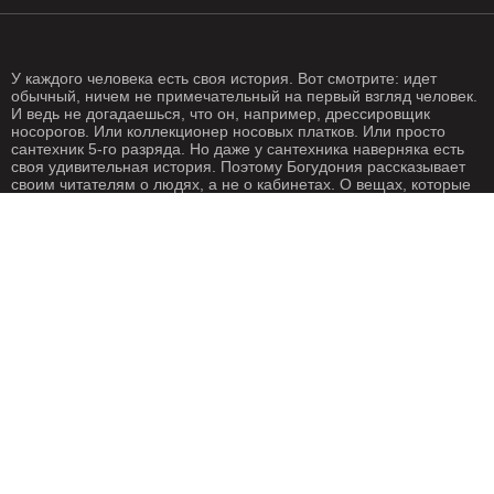
У каждого человека есть своя история. Вот смотрите: идет
обычный, ничем не примечательный на первый взгляд человек.
И ведь не догадаешься, что он, например, дрессировщик
носорогов. Или коллекционер носовых платков. Или просто
сантехник 5-го разряда. Но даже у сантехника наверняка есть
своя удивительная история. Поэтому Богудония рассказывает
своим читателям о людях, а не о кабинетах. О вещах, которые
происходят с нами каждый день. О жизни, одним словом. Жизнь
- штука крайне интересная, если внимательно присмотреться.
Особенно жизнь на Богудонии.
РЕДАКЦИЯ
РЕКЛАМА
Написать письмо
О рекламе